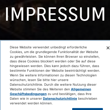
IMPRESSUM
Diese Website verwendet unbedingt erforderliche
Cookies, um die grundlegende Funktionalität der Website
zu gewährleisten. Sie können Ihren Browser so einstellen,
dass diese Cookies blockiert werden oder Sie auf diese
hingewiesen werden. Dies kann jedoch dazu führen, dass
bestimmte Funktionen der Website beeinträchtigt werden.
Impressum
Wenn Sie weitere Informationen zu diesen Technologien
wünschen, lesen Sie bitte hier unsere
Datenschutzrichtlinie. Durch die weitere Nutzung dieser
Website stimmen Sie des Weiteren den
Allgemeinen
Angaben gemäß § 5 DDG
Geschäftsbedingungen
zu und bestätigen, dass Ihre
Grand Hyatt Berlin GmbH
Daten wie in unserer
Datenschutzrichtlinie
beschrieben
verwendet werden können.
Marlene-Dietrich-Platz 2
10785 Berlin