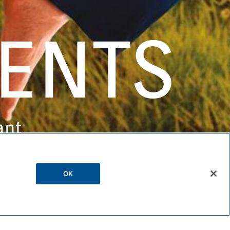
ENTS
ant
OK