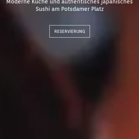
Moderne Küche und authentisches japanisches
Sushi am Potsdamer Platz
RESERVIERUNG